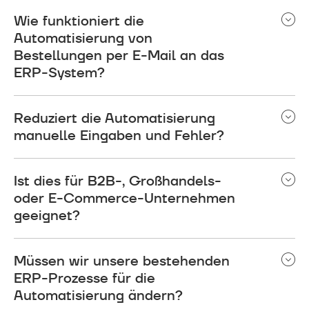
Wie funktioniert die
Automatisierung von
Bestellungen per E-Mail an das
ERP-System?
Eingehende E-Mail-Bestellungen werden
Reduziert die Automatisierung
automatisch erkannt, mit OCR und KI gelesen,
anhand Ihrer ERP-Daten validiert und dann als
manuelle Eingaben und Fehler?
bestätigte Bestellungen in Ihr ERP-System
Ja, durch die Automatisierung der
übertragen.
Ist dies für B2B-, Großhandels-
Auftragserfassung können Sie die manuelle
Auftragsabwicklung reduzieren und die durch die
oder E-Commerce-Unternehmen
manuelle Dateneingabe verursachten
geeignet?
Fehlerquoten deutlich senken.
Ja, die Lösung wurde für die Automatisierung von
Müssen wir unsere bestehenden
B2B-Bestellungen, die Bearbeitung von
Großhandelsbestellungen und E-Commerce-
ERP-Prozesse für die
Unternehmen entwickelt, die Kundenbestellungen
Automatisierung ändern?
per E-Mail und Dokumenten erhalten.