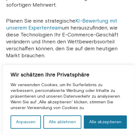
sofortigen Mehrwert.
Planen Sie eine strategische
KI-Bewertung mit
unserem Expertenteam
um herauszufinden, wie
diese Technologien Ihr E-Commerce-Geschäft
verändern und Ihnen den Wettbewerbsvorteil
verschaffen können, den Sie auf dem heutigen
Markt brauchen.
Wir schätzen Ihre Privatsphäre
Wir verwenden Cookies, um Ihr Surferlebnis zu
Table of contents
verbessern, personalisierte Werbung oder Inhalte zu
präsentieren und unseren Datenverkehr zu analysieren.
Was ist Agenten-KI?
KOSTENLOSE BERATUNG *
Wenn Sie auf „Alle akzeptieren“ klicken, stimmen Sie
unserer Verwendung von Cookies zu.
Was ist generative KI?
Agentische KI vs. generative KI: Wichtige
Anpassen
Alle ablehnen
Alle akzeptieren
Unterschiede