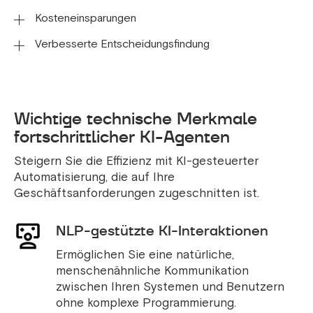
gesteuerten Lösungen.
Kosteneinsparungen
Maßgeschneiderte Lösungen, die auf Ihre
individuellen Anforderungen zugeschnitten sind.
Verbesserte Entscheidungsfindung
Reduzieren Sie den manuellen Arbeitsaufwand und
die Betriebskosten erheblich.
Nutzen Sie KI-Erkenntnisse, um die
Entscheidungsgenauigkeit zu verbessern.
Wichtige technische Merkmale
fortschrittlicher KI-Agenten
Steigern Sie die Effizienz mit KI-gesteuerter
Automatisierung, die auf Ihre
Geschäftsanforderungen zugeschnitten ist.
NLP-gestützte KI-Interaktionen
Ermöglichen Sie eine natürliche,
menschenähnliche Kommunikation
zwischen Ihren Systemen und Benutzern
ohne komplexe Programmierung.