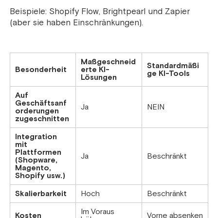
Beispiele: Shopify Flow, Brightpearl und Zapier
(aber sie haben Einschränkungen).
Maßgeschneid
Standardmäßi
Besonderheit
erte KI-
ge KI-Tools
Lösungen
Auf
Geschäftsanf
Ja
NEIN
orderungen
zugeschnitten
Integration
mit
Plattformen
Ja
Beschränkt
(Shopware,
Magento,
Shopify usw.)
Skalierbarkeit
Hoch
Beschränkt
Im Voraus
Kosten
Vorne absenken