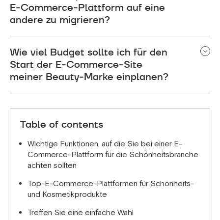
E-Commerce-Plattform auf eine
andere zu migrieren?
Obwohl es möglich ist, Plattformen zu migrieren,
Wie viel Budget sollte ich für den
ist es am besten, von Anfang an eine skalierbare
Lösung zu wählen. BigCommerce, Magento und
Start der E-Commerce-Site
Shopware eignen sich hervorragend für Marken,
meiner Beauty-Marke einplanen?
die expandieren möchten, ohne später die
Plattform zu wechseln.
Die Kosten variieren je nach Plattform.
WooCommerce ist im Allgemeinen am günstigsten
und erfordert hauptsächlich Zahlungen für
Table of contents
Hosting und Themen, während Shopify und
BigCommerce Abonnementgebühren erheben.
Wichtige Funktionen, auf die Sie bei einer E-
Magento und Shopware können höhere
Commerce-Plattform für die Schönheitsbranche
Einrichtungs- und Wartungskosten verursachen,
achten sollten
bieten jedoch erweiterte
Top-E-Commerce-Plattformen für Schönheits-
Anpassungsmöglichkeiten und Skalierbarkeit.
und Kosmetikprodukte
Treffen Sie eine einfache Wahl