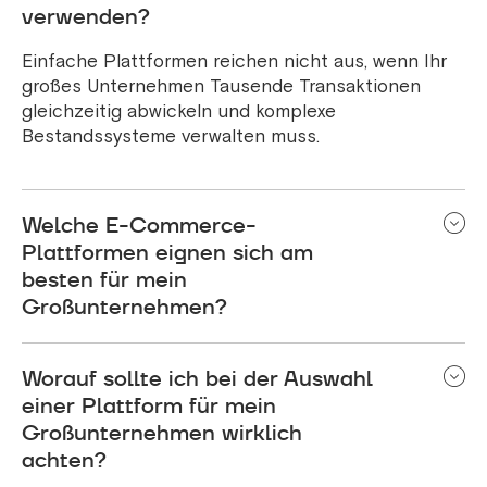
verwenden?
Einfache Plattformen reichen nicht aus, wenn Ihr
großes Unternehmen Tausende Transaktionen
gleichzeitig abwickeln und komplexe
Bestandssysteme verwalten muss.
Welche E-Commerce-
Plattformen eignen sich am
besten für mein
Großunternehmen?
Betrachten wir fünf Hauptakteure im Enterprise-
Worauf sollte ich bei der Auswahl
Bereich: Shopware 6, Shopify Plus, Magento
Commerce, BigCommerce Enterprise und
einer Plattform für mein
Salesforce Commerce Cloud. Jeder hat seine
Großunternehmen wirklich
Stärken; Shopware 6 beispielsweise ist sehr
achten?
flexibel, während Shopify Plus eine schnelle