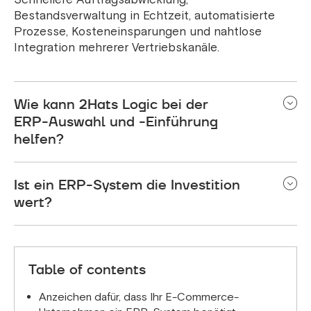
Bestandsverwaltung in Echtzeit, automatisierte
Prozesse, Kosteneinsparungen und nahtlose
Integration mehrerer Vertriebskanäle.
Wie kann 2Hats Logic bei der
ERP-Auswahl und -Einführung
helfen?
Wir analysieren Ihre geschäftlichen Anforderungen
Ist ein ERP-System die Investition
und empfehlen Ihnen die beste ERP-Lösung für
Ihren Betrieb, um eine reibungslose und
wert?
erfolgreiche Implementierung zu gewährleisten.
Auf jeden Fall! Ein ERP-System senkt die Kosten,
verbessert die Effizienz und lässt sich mit Ihrem
Unternehmen skalieren, so dass es sich langfristig
Table of contents
auszahlt.
Anzeichen dafür, dass Ihr E-Commerce-