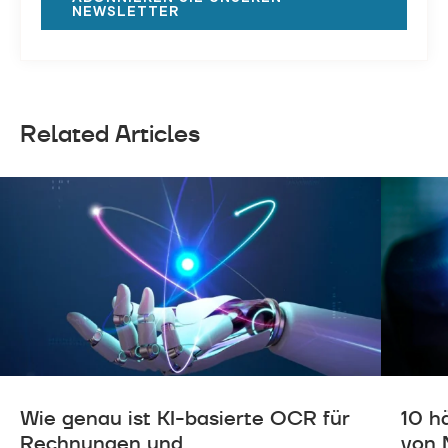
NEWSLETTER
Related Articles
Wie genau ist KI-basierte OCR für
10 h
Rechnungen und ...
von 