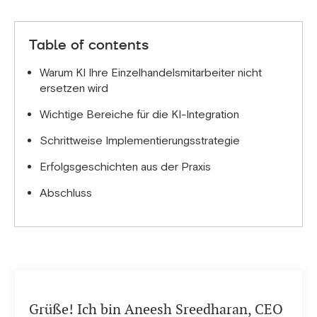
Von der Entscheidung bis zur vollständigen
Entscheidungen. Automatisieren: wiederkehrende
Implementierung vergehen in der Regel 4–7
Dateneingabe, grundlegende FAQs, regelmäßige
Monate: 2–4 Wochen Planung, 4–8 Wochen
Inventuren, Erstellung von Dienstplänen,
Table of contents
Pilotphase, 4–6 Wochen Evaluierung, 4–12 Wochen
Standardtransaktionen.
vollständige Implementierung. Erste Vorteile aus
Warum KI Ihre Einzelhandelsmitarbeiter nicht
der Pilotphase werden Sie innerhalb von 60 Tagen
ersetzen wird
feststellen.
Wichtige Bereiche für die KI-Integration
Schrittweise Implementierungsstrategie
Erfolgsgeschichten aus der Praxis
Abschluss
Grüße! Ich bin Aneesh Sreedharan, CEO