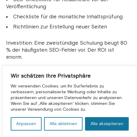
Veröffentlichung
Checkliste für die monatliche Inhaltsprüfung
Richtlinien zur Erstellung neuer Seiten
Investition: Eine zweistündige Schulung beugt 80
% der häufigsten SEO-Fehler vor. Der ROI ist
enorm.
Was passiert, wenn Sie diese
Wir schätzen Ihre Privatsphäre
Fehler beheben?
Wir verwenden Cookies, um Ihr Surferlebnis zu
verbessern, personalisierte Werbung oder Inhalte zu
Sprechen wir über die tatsächlichen Ergebnisse.
präsentieren und unseren Datenverkehr zu analysieren.
Denn Theorie ist zwar schön und gut, aber Sie
KOSTENLOSE BERATUNG *
Wenn Sie auf „Alle akzeptieren“ klicken, stimmen Sie
wollen wissen, ob es in der Praxis funktioniert.
unserer Verwendung von Cookies zu.
Anpassen
Alle ablehnen
Alle akzeptieren
Fallstudie: Produktionsunternehmen