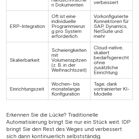
handschriftliche
verbessert
n Dokumenten
Oft ist eine
Vorkonfigurierte
individuelle
Konnektoren für
ERP-Integration
Programmierun
SAP, Dynamics,
g pro System
NetSuite und
erforderlich.
mehr
Cloud-native,
Schwierigkeiten
skaliert
mit
bedarfsgerecht
Skalierbarkeit
Volumenspitzen
ohne
(z. B. in der
zusätzliche
Weihnachtszeit)
Einrichtung
Wochen- bis
Tage, dank
Einrichtungszeit
monatelange
vortrainierter KI-
Konfiguration
Modelle
Erkennen Sie die Lücke? Traditionelle
Automatisierung bringt Sie nur ein Stück weit. IDP
bringt Sie den Rest des Weges und verbessert
sich dann kontinuierlich selbstständig.