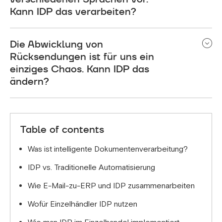
das problemlos, ohne zusätzliche Server oder
Kann IDP das verarbeiten?
Zeitarbeiter für die Dateneingabe. Genau hier
stößt regelbasierte Automatisierung an ihre
Ja. Moderne IDP-Systeme verarbeiten
Die Abwicklung von
Grenzen.
mehrsprachige Dokumente, darunter Deutsch,
Arabisch, Englisch und Mischsprachen, nahtlos
Rücksendungen ist für uns ein
und übertragen die Daten präzise in Ihr ERP-
einziges Chaos. Kann IDP das
System. Eine manuelle Übersetzung ist nicht
ändern?
erforderlich.
Ja. IDP klassifiziert Retouren automatisch,
ermittelt Bestellreferenzen und löst den richtigen
Rückerstattungsprozess aus – unabhängig von
Table of contents
Versanddienstleister oder Format. Schnellere
Rückerstattungen, weniger manueller Aufwand.
Was ist intelligente Dokumentenverarbeitung?
IDP vs. Traditionelle Automatisierung
Wie E-Mail-zu-ERP und IDP zusammenarbeiten
Wofür Einzelhändler IDP nutzen