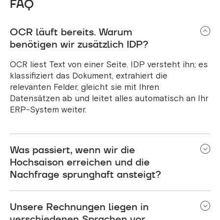
FAQ
OCR läuft bereits. Warum
benötigen wir zusätzlich IDP?
OCR liest Text von einer Seite. IDP versteht ihn; es
klassifiziert das Dokument, extrahiert die
relevanten Felder, gleicht sie mit Ihren
Datensätzen ab und leitet alles automatisch an Ihr
ERP-System weiter.
Was passiert, wenn wir die
Hochsaison erreichen und die
Nachfrage sprunghaft ansteigt?
Cloudbasierte Identitätsverarbeitungssysteme
Unsere Rechnungen liegen in
skalieren automatisch. Egal, ob Sie 200 oder 2.000
Rechnungen pro Tag verarbeiten – Sie bewältigen
verschiedenen Sprachen vor.