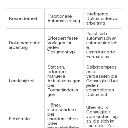
Intelligente
Traditionelle
Besonderheit
Dokumentenver
Automatisierung
arbeitung
Passt sich
Erfordert feste
automatisch an
Dokumentenbe
Vorlagen für
unterschiedlich
arbeitung
jeden
e,
Dokumenttyp
unstrukturierte
Formate an.
Statisch,
Selbstlernproz
erfordert
esse
manuelle
verbessern die
Lernfähigkeit
Aktualisierungen
Genauigkeit bei
bei
jedem
Formatänderun
verarbeiteten
gen
Dokument.
Höher,
Über 90 %
insbesondere
Genauigkeit
bei
vom ersten Tag
Fehlerrate
unordentlichen
an, die sich im
oder
Laufe der Zeit