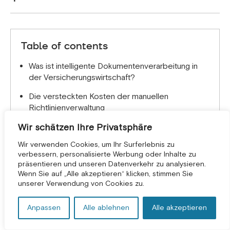
Wenn Ihr Team es liest, verarbeitet IDP es.
Moderne IDP-Systeme nutzen Bildverbesserung
und KI-gestützte Rekonstruktion, um Dokumente
zu lesen, die herkömmliche OCR-Systeme nicht
Table of contents
verarbeiten können, wie z. B. Faxformulare,
zerknittertes Papier, Scans mit niedriger Auflösung
Was ist intelligente Dokumentenverarbeitung in
und sogar Handschrift. Bei zu schlechter Qualität
der Versicherungswirtschaft?
kennzeichnet das System das Dokument zur
Die versteckten Kosten der manuellen
manuellen Bearbeitung, anstatt es zu erraten.
Richtlinienverwaltung
Wir schätzen Ihre Privatsphäre
Kernvorteile von IDP für die Verwaltung von
Versicherungspolicen
Wir verwenden Cookies, um Ihr Surferlebnis zu
verbessern, personalisierte Werbung oder Inhalte zu
Wichtigste Anwendungsfälle: Wo IDP die größte
präsentieren und unseren Datenverkehr zu analysieren.
Wirkung erzielt
KOSTENLOSE BERATUNG *
Wenn Sie auf „Alle akzeptieren“ klicken, stimmen Sie
unserer Verwendung von Cookies zu.
Wie IDP tatsächlich funktioniert
ROI-Kennzahlen: Nachweis des IDP-Werts für
Anpassen
Alle ablehnen
Alle akzeptieren
Stakeholder