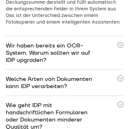
Deckungssumme darstellt und füllt automatisch
die entsprechenden Felder in Ihrem System aus.
Das ist der Unterschied zwischen einem
Fotokopierer und einem intelligenten Assistenten.
Wir haben bereits ein OCR-
System. Warum sollten wir auf
IDP upgraden?
Ihre OCR-Software liefert Ihnen Text, aber Ihr
Welche Arten von Dokumenten
Team identifiziert weiterhin manuell
Dokumenttypen, sucht relevante Daten, gibt sie in
kann IDP verarbeiten?
Systeme ein und korrigiert Fehler. IDP erledigt all
Alles: Versicherungsanträge, Nachträge,
das automatisch. Wenn Ihr Team nach dem
Wie geht IDP mit
Verlängerungen, Kündigungen, KYC-Dokumente,
Scannen immer noch Daten manuell eingibt, ist Ihr
Finanzberichte, Inspektionsberichte,
handschriftlichen Formularen
Prozess nicht wirklich automatisiert.
Krankenakten, Schadensformulare, Polizeiberichte,
oder Dokumenten minderer
sogar handschriftliche Formulare und E-Mails.
Qualität um?