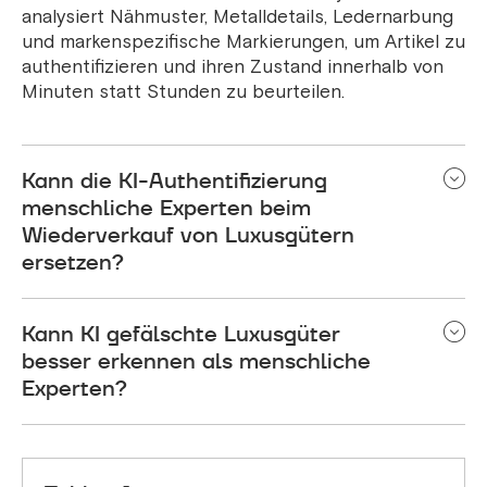
analysiert Nähmuster, Metalldetails, Ledernarbung
und markenspezifische Markierungen, um Artikel zu
authentifizieren und ihren Zustand innerhalb von
Minuten statt Stunden zu beurteilen.
Kann die KI-Authentifizierung
menschliche Experten beim
Wiederverkauf von Luxusgütern
ersetzen?
KI-Authentifizierung ergänzt menschliches
Kann KI gefälschte Luxusgüter
Fachwissen, ersetzt es aber nicht. Während KI die
Erstanalyse und Zustandsbewertung übernimmt,
besser erkennen als menschliche
überwachen menschliche Experten den Prozess
Experten?
und bearbeiten komplexe Fälle. Diese Kombination
liefert eine Genauigkeit von über 95 % und
KI kann subtile Fälschungsmerkmalserkennungen
reduziert gleichzeitig die Bearbeitungszeit
erkennen, die das menschliche Auge
drastisch.
möglicherweise übersieht, indem sie Mikrodetails