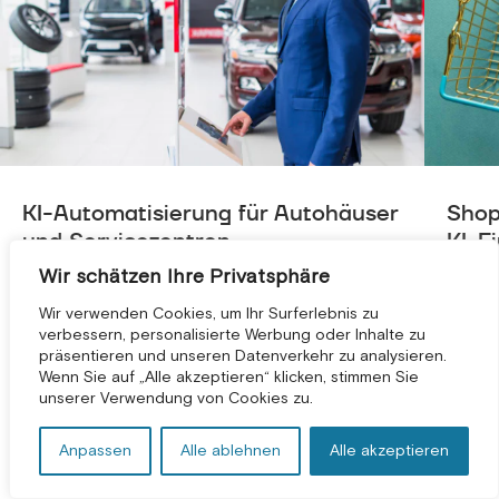
KI-Automatisierung für Autohäuser
Shop
und Servicezentren
KI-Ei
Wir schätzen Ihre Privatsphäre
Sie betreiben also ein Autohaus oder eine
Jede 
Werkstatt und haben das Gefühl, den ganzen
kennt 
Wir verwenden Cookies, um Ihr Surferlebnis zu
verbessern, personalisierte Werbung oder Inhalte zu
Tag ...
an, und
präsentieren und unseren Datenverkehr zu analysieren.
KOSTENLOSE BERATUNG *
Wenn Sie auf „Alle akzeptieren“ klicken, stimmen Sie
unserer Verwendung von Cookies zu.
VIEW ALL
Anpassen
Alle ablehnen
Alle akzeptieren