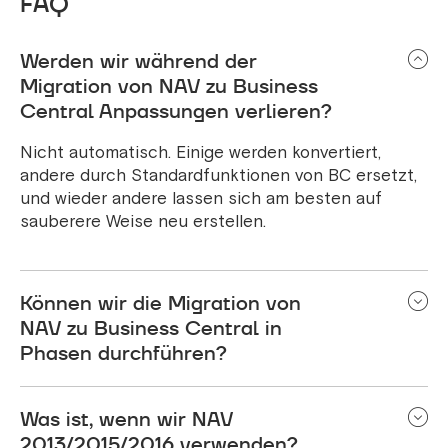
FAQ
Werden wir während der
Migration von NAV zu Business
Central Anpassungen verlieren?
Nicht automatisch. Einige werden konvertiert,
andere durch Standardfunktionen von BC ersetzt,
und wieder andere lassen sich am besten auf
sauberere Weise neu erstellen.
Können wir die Migration von
NAV zu Business Central in
Phasen durchführen?
Ja, und für viele Unternehmen ist dies der
Was ist, wenn wir NAV
sicherere Ansatz (zuerst die Finanzen, dann
Betrieb/Lager, dann Fertigung usw.).
2013/2015/2016 verwenden?