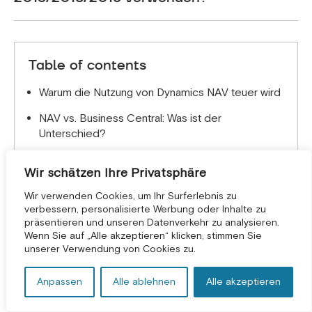
Planen Sie einen Zwischenschritt ein (oft BC14
oder ein stufenweiser Upgrade-Pfad). Genau
deshalb ist Schritt 1 so wichtig.
Table of contents
Warum die Nutzung von Dynamics NAV teuer wird
NAV vs. Business Central: Was ist der
Unterschied?
So migrieren Sie von NAV zu Business Central
Wir schätzen Ihre Privatsphäre
(Schritt für Schritt)
Wir verwenden Cookies, um Ihr Surferlebnis zu
Wie eine erfolgreiche Migration von NAV zu
verbessern, personalisierte Werbung oder Inhalte zu
Business Central aussieht (Einblicke aus der
präsentieren und unseren Datenverkehr zu analysieren.
Praxis)
KOSTENLOSE BERATUNG *
Wenn Sie auf „Alle akzeptieren“ klicken, stimmen Sie
unserer Verwendung von Cookies zu.
Abschluss
Anpassen
Alle ablehnen
Alle akzeptieren