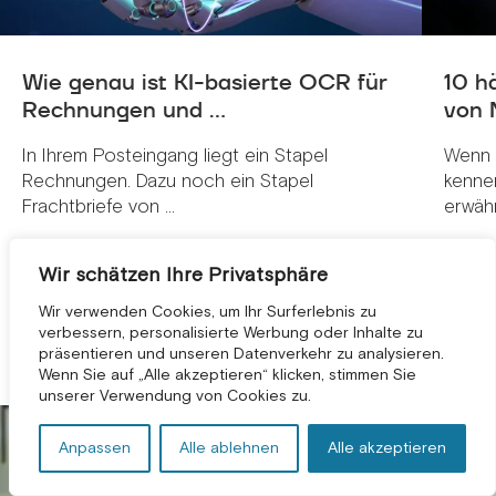
Wie genau ist KI-basierte OCR für
10 h
Rechnungen und ...
von 
In Ihrem Posteingang liegt ein Stapel
Wenn 
Rechnungen. Dazu noch ein Stapel
kenne
Frachtbriefe von ...
erwähnt
Wir schätzen Ihre Privatsphäre
VIEW ALL
Wir verwenden Cookies, um Ihr Surferlebnis zu
verbessern, personalisierte Werbung oder Inhalte zu
präsentieren und unseren Datenverkehr zu analysieren.
KOSTENLOSE BERATUNG *
Wenn Sie auf „Alle akzeptieren“ klicken, stimmen Sie
unserer Verwendung von Cookies zu.
Anpassen
Alle ablehnen
Alle akzeptieren