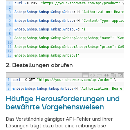
1
curl
-
X
POST
"https://your-shopware.com/api/product"
\
2
3
&
nbsp
;
&
nbsp
;
&
nbsp
;
&
nbsp
;
&
nbsp
;
-
H
"Authorization: Bearer 
4
5
&
nbsp
;
&
nbsp
;
&
nbsp
;
&
nbsp
;
&
nbsp
;
-
H
"Content-Type: applicat
6
7
&
nbsp
;
&
nbsp
;
&
nbsp
;
&
nbsp
;
&
nbsp
;
-
d
'{
8
9
&nbsp;&nbsp;&nbsp;&nbsp;&nbsp;&nbsp;&nbsp;"name": "Sampl
10
11
&nbsp;&nbsp;&nbsp;&nbsp;&nbsp;&nbsp;&nbsp;"price": &#91;
12
13
&nbsp;&nbsp;&nbsp;&nbsp;&nbsp;}'
2. Bestellungen abrufen
1
curl
-
X
GET
"https://your-shopware.com/api/order"
\
2
3
&
nbsp
;
&
nbsp
;
&
nbsp
;
&
nbsp
;
&
nbsp
;
-
H
"Authorization: Bearer Y
Häufige Herausforderungen und
bewährte Vorgehensweisen
Das Verständnis gängiger API-Fehler und ihrer
Lösungen trägt dazu bei, eine reibungslose