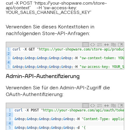
curl -X POST “https://your-shopware.com/store-
api/context” -H “sw-access-key:
YOUR_SALES_CHANNEL_ACCESS_KEY”
Verwenden Sie dieses Kontexttoken in
nachfolgenden Store-API-Anfragen:
1
curl
-
X
GET
"https://your-shopware.com/store-api/product"
2
3
&
nbsp
;
&
nbsp
;
&
nbsp
;
&
nbsp
;
&
nbsp
;
-
H
"sw-context-token: YOUR_
4
5
&
nbsp
;
&
nbsp
;
&
nbsp
;
&
nbsp
;
&
nbsp
;
-
H
"sw-access-key: YOUR_SAL
Admin-API-Authentifizierung
Verwenden Sie für den Admin-API-Zugriff die
OAuth-Authentifizierung:
1
curl
-
X
POST
"https://your-shopware.com/api/oauth/token"
2
3
&
nbsp
;
&
nbsp
;
&
nbsp
;
&
nbsp
;
&
nbsp
;
-
H
"Content-Type: applicat
4
5
&
nbsp
;
&
nbsp
;
&
nbsp
;
&
nbsp
;
&
nbsp
;
-
d
'{