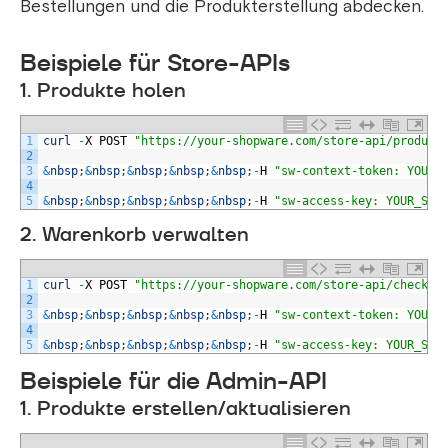
Bestellungen und die Produkterstellung abdecken.
Beispiele für Store-APIs
1. Produkte holen
1
curl
-
X
POST
"https://your-shopware.com/store-api/product
2
3
&
nbsp
;
&
nbsp
;
&
nbsp
;
&
nbsp
;
&
nbsp
;
-
H
"sw-context-token: YOUR_
4
5
&
nbsp
;
&
nbsp
;
&
nbsp
;
&
nbsp
;
&
nbsp
;
-
H
"sw-access-key: YOUR_SAL
2. Warenkorb verwalten
1
curl
-
X
POST
"https://your-shopware.com/store-api/checkou
2
3
&
nbsp
;
&
nbsp
;
&
nbsp
;
&
nbsp
;
&
nbsp
;
-
H
"sw-context-token: YOUR_
4
5
&
nbsp
;
&
nbsp
;
&
nbsp
;
&
nbsp
;
&
nbsp
;
-
H
"sw-access-key: YOUR_SAL
Beispiele für die Admin-API
1. Produkte erstellen/aktualisieren