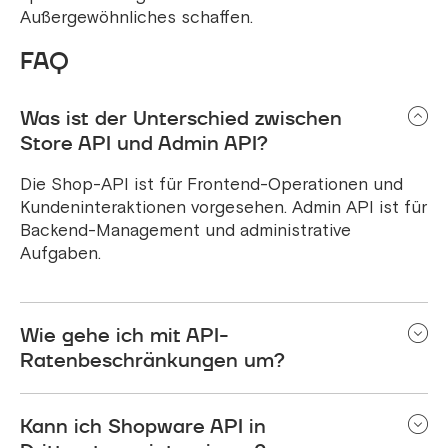
Außergewöhnliches schaffen.
FAQ
Was ist der Unterschied zwischen
Store API und Admin API?
Die Shop-API ist für Frontend-Operationen und
Kundeninteraktionen vorgesehen. Admin API ist für
Backend-Management und administrative
Aufgaben.
Wie gehe ich mit API-
Ratenbeschränkungen um?
Versuchen Sie, eine Anforderungsdrosselung zu
Kann ich Shopware API in
implementieren, um die API-Raten zu begrenzen.
Verwenden Sie Caching-Strategien und wenden