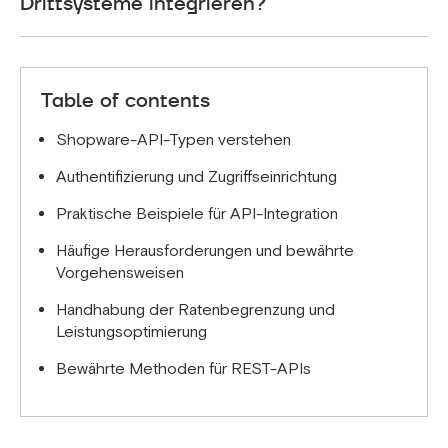
Drittsysteme integrieren?
Sie exponentielles Backoff für Wiederholungen an.
Ja, unter Verwendung der Admin-API für Backend-
Integrationen mit ERP-, CRM- und
Zahlungssystemen. Store API für Frontend-
Table of contents
Integrationen und benutzerdefinierte Storefronts.
Shopware-API-Typen verstehen
Authentifizierung und Zugriffseinrichtung
Praktische Beispiele für API-Integration
Häufige Herausforderungen und bewährte
Vorgehensweisen
Handhabung der Ratenbegrenzung und
Leistungsoptimierung
Bewährte Methoden für REST-APIs