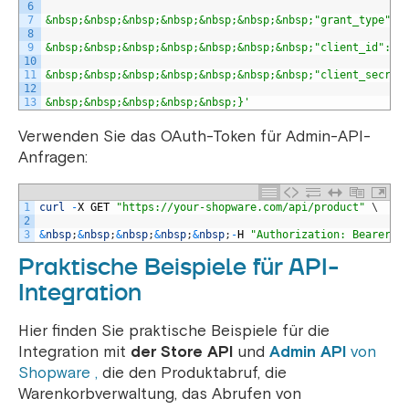
6
7
&nbsp;&nbsp;&nbsp;&nbsp;&nbsp;&nbsp;&nbsp;"grant_type": 
8
9
&nbsp;&nbsp;&nbsp;&nbsp;&nbsp;&nbsp;&nbsp;"client_id": "
10
11
&nbsp;&nbsp;&nbsp;&nbsp;&nbsp;&nbsp;&nbsp;"client_secret
12
13
&nbsp;&nbsp;&nbsp;&nbsp;&nbsp;}'
Verwenden Sie das OAuth-Token für Admin-API-
Anfragen:
1
curl
-
X
GET
"https://your-shopware.com/api/product"
\
2
3
&
nbsp
;
&
nbsp
;
&
nbsp
;
&
nbsp
;
&
nbsp
;
-
H
"Authorization: Bearer Y
Praktische Beispiele für API-
Integration
Hier finden Sie praktische Beispiele für die
Integration mit
der Store API
und
Admin API
von
Shopware ,
die den Produktabruf, die
Warenkorbverwaltung, das Abrufen von