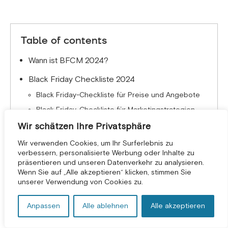
Table of contents
Wann ist BFCM 2024?
Black Friday Checkliste 2024
Black Friday-Checkliste für Preise und Angebote
Black Friday-Checkliste für Marketingstrategien
Black Friday und Cyber ​​Monday Checkliste für
Wir schätzen Ihre Privatsphäre
Website- und Traffic-Management
Wir verwenden Cookies, um Ihr Surferlebnis zu
Checkliste für das Kundenerlebnis am Black Friday
verbessern, personalisierte Werbung oder Inhalte zu
und Cyber ​​Monday
präsentieren und unseren Datenverkehr zu analysieren.
KOSTENLOSE BERATUNG *
Wenn Sie auf „Alle akzeptieren“ klicken, stimmen Sie
Black Friday und Cyber ​​Monday Checkliste für
unserer Verwendung von Cookies zu.
Inventar und Daten
Black Friday und Cyber ​​Monday Ideen für Design
Anpassen
Alle ablehnen
Alle akzeptieren
und Präsentation