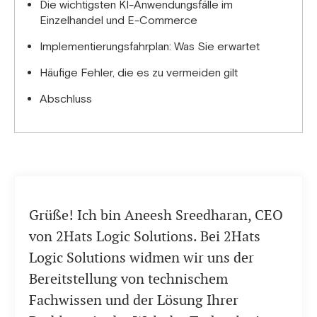
Die wichtigsten KI-Anwendungsfälle im
Angebote ändern. Ihr Anbieter sollte dies mit
Einzelhandel und E-Commerce
regelmäßigen Überprüfungen automatisch
Implementierungsfahrplan: Was Sie erwartet
durchführen.
Häufige Fehler, die es zu vermeiden gilt
Abschluss
Grüße! Ich bin Aneesh Sreedharan, CEO
von 2Hats Logic Solutions. Bei 2Hats
Logic Solutions widmen wir uns der
Bereitstellung von technischem
Fachwissen und der Lösung Ihrer