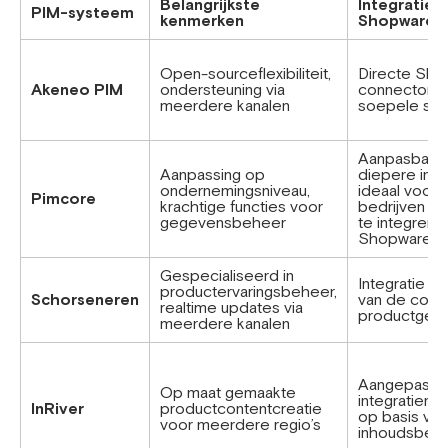
Belangrijkste
Integratie 
PIM-systeem
kenmerken
Shopware
Open-sourceflexibiliteit,
Directe Sho
Akeneo PIM
ondersteuning via
connector v
meerdere kanalen
soepele syn
Aanpasbaar 
Aanpassing op
diepere integ
ondernemingsniveau,
ideaal voor 
Pimcore
krachtige functies voor
bedrijven e
gegevensbeheer
te integrere
Shopware
Gespecialiseerd in
Integratie is 
productervaringsbeheer,
Schorseneren
van de compl
realtime updates via
productgeg
meerdere kanalen
Aangepaste
Op maat gemaakte
integratiemo
InRiver
productcontentcreatie
op basis van
voor meerdere regio’s
inhoudsbeh