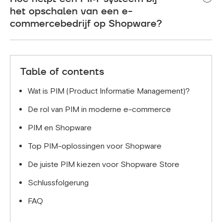
en metatags, accuraat en consistent is, wat uw
het opschalen van een e-
SEO van Shopware-winkel prestaties door
commercebedrijf op Shopware?
zoekmachines te voorzien van betrouwbare en
uitgebreide gegevens.
Naarmate uw productcatalogus groeit, zorgt het
PIM-systeem ervoor dat het beheer van duizenden
producten eenvoudig en efficiënt blijft door de
Table of contents
gegevensinvoer te automatiseren, de
gegevensconsistentie te verbeteren en het aantal
Wat is PIM (Product Informatie Management)?
fouten te verminderen. Kortom, zo kun je
De rol van PIM in moderne e-commerce
opschalen zonder dat dit ten koste gaat van de
kwaliteit of nauwkeurigheid.
PIM en Shopware
Top PIM-oplossingen voor Shopware
De juiste PIM kiezen voor Shopware Store
Schlussfolgerung
FAQ