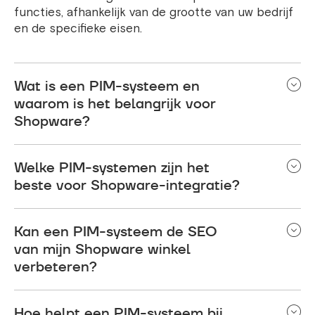
functies, afhankelijk van de grootte van uw bedrijf
en de specifieke eisen.
Wat is een PIM-systeem en
waarom is het belangrijk voor
Shopware?
A Productinformatiebeheer systeem centraliseert
Welke PIM-systemen zijn het
en organiseert productgegevens, waardoor
consistentie over talrijke kanalen wordt
beste voor Shopware-integratie?
gegarandeerd. Voor Shopware-gebruikers is een
Tot de beste oplossingen behoren Akeneo en
PIM cruciaal voor het verwerken van
Kan een PIM-systeem de SEO
Pimcore zijn redelijk compatibel met Shopware. De
productdetails, het stroomlijnen van workflows en
eerste is gebruiksvriendelijk en schaalbaar;
van mijn Shopware winkel
het verbeteren van de nauwkeurigheid van
laatstgenoemde wordt gewaardeerd om zijn
productinformatie.
verbeteren?
flexibiliteit en robuuste mogelijkheden, zoals
digitaal activabeheer.
Ja, een PIM kan ervoor zorgen dat alle
Hoe helpt een PIM-systeem bij
productinformatie, inclusief beschrijvingen, titels