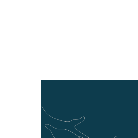
Shopify-Shop einr
Wir helfen Ihnen dabe
auf neu aufzubauen und
Ganz gleich, ob Sie e
oder einen bestehend
möchten – wir sorgen d
Erfolg ausgelegt ist.