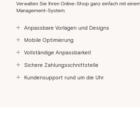
Verwalten Sie Ihren Online-Shop ganz einfach mit einem
Management-System.
Anpassbare Vorlagen und Designs
Schaffen Sie eine einzigartige Online-Präsenz mit anpa
Mobile Optimierung
Designs.
Sorgen Sie mit der für Mobilgeräte optimierten Plattfor
Vollständige Anpassbarkeit
nahtloses Einkaufserlebnis.
Passen Sie jeden Aspekt Ihres Shops mit umfangreich
Sichere Zahlungsschnittstelle
individuell an.
Sorgen Sie für sichere und zuverlässige Transaktionen 
Kundensupport rund um die Uhr
Zahlungsgateway.
Erhalten Sie rund um die Uhr Unterstützung durch den
Shopify.