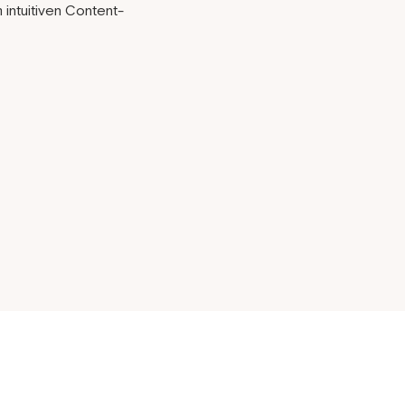
 intuitiven Content-
ssbaren Vorlagen und
m von Shopify für ein
en Anpassungsoptionen
mit einem sicheren
 24/7-Kundensupport von