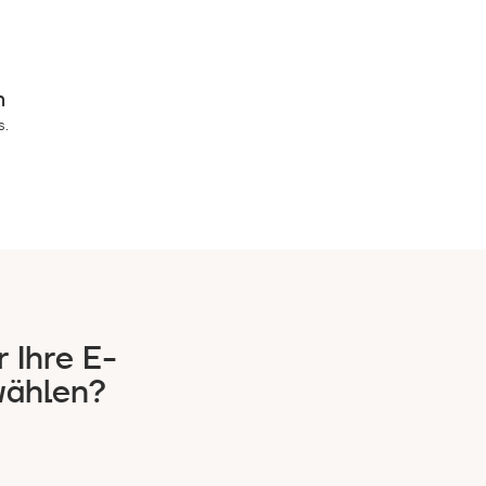
n
s.
 Ihre E-
ählen?