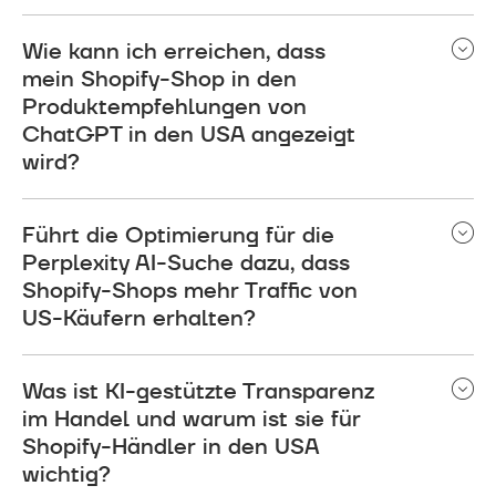
Wie kann ich erreichen, dass
mein Shopify-Shop in den
Produktempfehlungen von
ChatGPT in den USA angezeigt
wird?
Drei Dinge sind entscheidend: korrektes Schema-
Führt die Optimierung für die
Markup auf Ihren Produktseiten, Inhalte, die die
spezifischen Fragen von Käufern und KI-Tools
Perplexity AI-Suche dazu, dass
beantworten, und Erwähnungen aus glaubwürdigen
Shopify-Shops mehr Traffic von
externen Quellen. ChatGPT empfiehlt Shops, die
US-Käufern erhalten?
es problemlos versteht. Je klarer und strukturierter
Ihre Produktdaten sind, desto besser sind Ihre
Ja, und der Wettbewerb ist weiterhin gering.
Erfolgschancen.
Was ist KI-gestützte Transparenz
Perplexity zitiert Quellen mit anklickbaren Links,
sodass Sie durch die Nennung in einer Antwort
im Handel und warum ist sie für
qualifizierte und interessierte Besucher erreichen.
Shopify-Händler in den USA
Konzentrieren Sie sich auf spezifische, detaillierte
wichtig?
Inhalte und halten Sie Ihre Produktinformationen