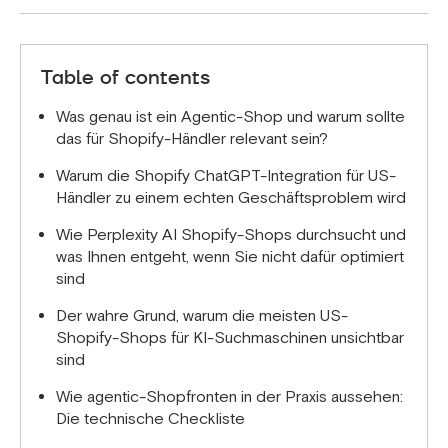
aktuell. Käufer, die über Perplexity auf einen Link
Es geht darum, wie einfach KI-Tools wie ChatGPT
klicken, vertrauen der Empfehlung bereits.
und Perplexity Ihren Shop finden und empfehlen
können. Das ist wichtig, denn KI-gestützte Käufer
Table of contents
haben eine deutlich höhere Kaufabsicht als
typischer Suchverkehr; sie wurden bereits vor dem
Was genau ist ein Agentic-Shop und warum sollte
Klick auf Ihre Seite aufmerksam gemacht. Da
das für Shopify-Händler relevant sein?
immer mehr US-amerikanische Käufer KI-Tools
Warum die Shopify ChatGPT-Integration für US-
nutzen, wird diese Sichtbarkeitslücke weiter
Händler zu einem echten Geschäftsproblem wird
wachsen.
Wie Perplexity AI Shopify-Shops durchsucht und
was Ihnen entgeht, wenn Sie nicht dafür optimiert
sind
Der wahre Grund, warum die meisten US-
Shopify-Shops für KI-Suchmaschinen unsichtbar
sind
Wie agentic-Shopfronten in der Praxis aussehen:
Die technische Checkliste