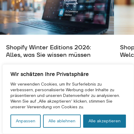
Shopify Winter Editions 2026:
Shop
Alles, was Sie wissen müssen
Welc
Shopify Winter Edition 2026 ist eines der
Bei d
größten Updates, die Shopify in den letzten
geht e
Wir schätzen Ihre Privatsphäre
...
Wir verwenden Cookies, um Ihr Surferlebnis zu
verbessern, personalisierte Werbung oder Inhalte zu
präsentieren und unseren Datenverkehr zu analysieren.
Wenn Sie auf „Alle akzeptieren“ klicken, stimmen Sie
KOSTENLOSE BERATUNG *
VIEW ALL
unserer Verwendung von Cookies zu.
Anpassen
Alle ablehnen
Alle akzeptieren