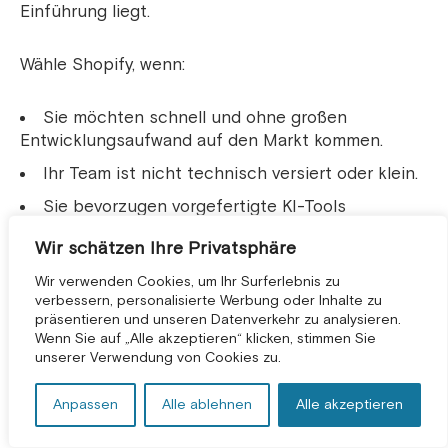
Einführung liegt.
Wähle Shopify, wenn:
Sie möchten schnell und ohne großen
Entwicklungsaufwand auf den Markt kommen.
Ihr Team ist nicht technisch versiert oder klein.
Sie bevorzugen vorgefertigte KI-Tools
gegenüber der Entwicklung individueller Lösungen.
Wir schätzen Ihre Privatsphäre
Ihr Geschäftsmodell ist einfach bis
Wir verwenden Cookies, um Ihr Surferlebnis zu
mittelkomplex (D2C oder kleines B2B).
verbessern, personalisierte Werbung oder Inhalte zu
Sie dürfen also Apps von Drittanbietern für KI-
präsentieren und unseren Datenverkehr zu analysieren.
KOSTENLOSE BERATUNG *
Wenn Sie auf „Alle akzeptieren“ klicken, stimmen Sie
Funktionen verwenden.
unserer Verwendung von Cookies zu.
Einfach ausgedrückt:
Anpassen
Alle ablehnen
Alle akzeptieren
Shopify funktioniert am besten, wenn KI Ihr
Unternehmen unterstützen und nicht definieren