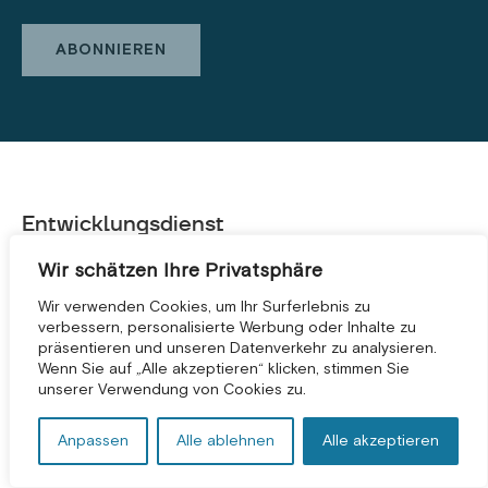
Entwicklungsdienst
Shopware Agentur
Wir schätzen Ihre Privatsphäre
Shopware 5 zu 6 Migration
Wir verwenden Cookies, um Ihr Surferlebnis zu
verbessern, personalisierte Werbung oder Inhalte zu
Shopware Migration
präsentieren und unseren Datenverkehr zu analysieren.
KOSTENLOSE BERATUNG *
Wenn Sie auf „Alle akzeptieren“ klicken, stimmen Sie
Shopware-SEO-Pakete
unserer Verwendung von Cookies zu.
Anpassen
Alle ablehnen
Alle akzeptieren
Unsere Shopware-Service-Standorte