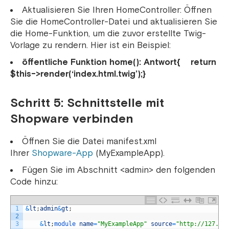
Aktualisieren Sie Ihren HomeController: Öffnen
Sie die HomeController-Datei und aktualisieren Sie
die Home-Funktion, um die zuvor erstellte Twig-
Vorlage zu rendern.
Hier ist ein Beispiel:
öffentliche Funktion home(): Antwort
{
return
$this->render(‘index.html.twig’);
}
Schritt 5: Schnittstelle mit
Shopware verbinden
Öffnen Sie die Datei manifest.xml
Ihrer
Shopware-App
(MyExampleApp).
Fügen Sie im Abschnitt <admin> den folgenden
Code hinzu:
1
&
lt
;
admin
&
gt
;
2
3
&
lt
;
module 
name
=
"MyExampleApp"
source
=
"http://127.0.