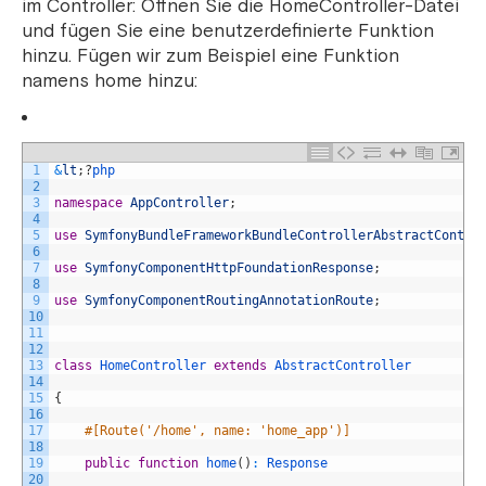
im Controller: Öffnen Sie die HomeController-Datei
und fügen Sie eine benutzerdefinierte Funktion
hinzu. Fügen wir zum Beispiel eine Funktion
namens home hinzu:
1
&
lt
;
?
php
2
3
namespace
AppController
;
4
5
use
SymfonyBundleFrameworkBundleControllerAbstractContro
6
7
use
SymfonyComponentHttpFoundationResponse
;
8
9
use
SymfonyComponentRoutingAnnotationRoute
;
10
11
12
13
class
HomeController
extends
AbstractController
14
15
{
16
17
#[Route('/home', name: 'home_app')]
18
19
public
function
home
(
)
:
Response
20