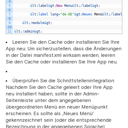
4
5
&
lt
;
label
&
gt
;
New
Menu
&
lt
;
/
label
&
gt
;
6
7
&
lt
;
label 
lang
=
"de-DE"
&
gt
;
Neues 
Men
ü
&
lt
;
/
label
&
g
8
9
&
lt
;
/
module
&
gt
;
10
11
&
lt
;
/
admin
&
gt
;
Leeren Sie den Cache oder installieren Sie Ihre
App neu: Um sicherzustellen, dass die Änderungen
in der Datei manifest.xml wirksam werden, leeren
Sie den Cache oder installieren Sie Ihre App neu.
Überprüfen Sie die Schnittstellenintegration:
Nachdem Sie den Cache geleert oder Ihre App
neu installiert haben, sollte in der Admin-
Seitenleiste unter dem angegebenen
übergeordneten Menü ein neuer Menüpunkt
erscheinen. Es sollte als „Neues Menü“
gekennzeichnet sein (oder die entsprechende
Bezeichnung in der angegebenen Sprache).