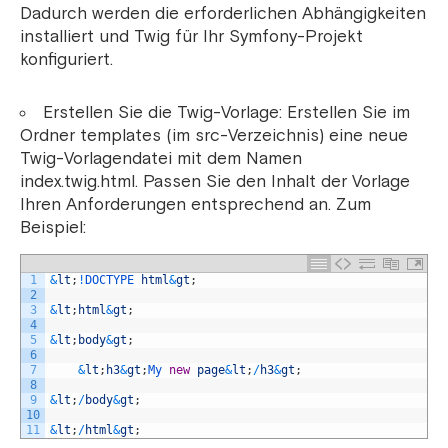
Dadurch werden die erforderlichen Abhängigkeiten
installiert und Twig für Ihr Symfony-Projekt
konfiguriert.
Erstellen Sie die Twig-Vorlage: Erstellen Sie im
Ordner templates (im src-Verzeichnis) eine neue
Twig-Vorlagendatei mit dem Namen
index.twig.html. Passen Sie den Inhalt der Vorlage
Ihren Anforderungen entsprechend an. Zum
Beispiel:
1
&
lt
;
!
DOCTYPE 
html
&
gt
;
2
3
&
lt
;
html
&
gt
;
4
5
&
lt
;
body
&
gt
;
6
7
&
lt
;
h3
&
gt
;
My 
new
page
&
lt
;
/
h3
&
gt
;
8
9
&
lt
;
/
body
&
gt
;
10
11
&
lt
;
/
html
&
gt
;