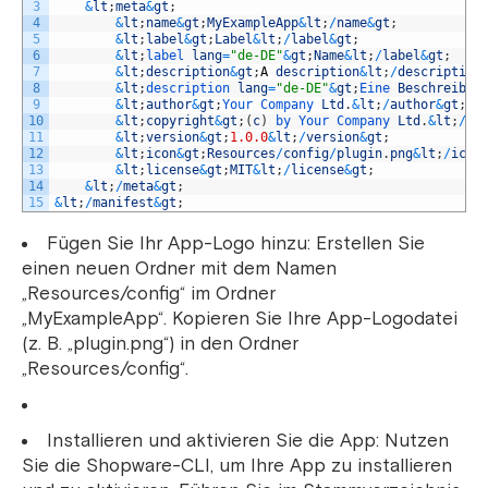
3
&
lt
;
meta
&
gt
;
4
&
lt
;
name
&
gt
;
MyExampleApp
&
lt
;
/
name
&
gt
;
5
&
lt
;
label
&
gt
;
Label
&
lt
;
/
label
&
gt
;
6
&
lt
;
label 
lang
=
"de-DE"
&
gt
;
Name
&
lt
;
/
label
&
gt
;
7
&
lt
;
description
&
gt
;
A
description
&
lt
;
/
description
8
&
lt
;
description 
lang
=
"de-DE"
&
gt
;
Eine 
Beschreibun
9
&
lt
;
author
&
gt
;
Your 
Company 
Ltd
.
&
lt
;
/
author
&
gt
;
10
&
lt
;
copyright
&
gt
;
(
c
)
by 
Your 
Company 
Ltd
.
&
lt
;
/
co
11
&
lt
;
version
&
gt
;
1.0.0
&
lt
;
/
version
&
gt
;
12
&
lt
;
icon
&
gt
;
Resources
/
config
/
plugin
.
png
&
lt
;
/
icon
13
&
lt
;
license
&
gt
;
MIT
&
lt
;
/
license
&
gt
;
14
&
lt
;
/
meta
&
gt
;
15
&
lt
;
/
manifest
&
gt
;
Fügen Sie Ihr App-Logo hinzu: Erstellen Sie
einen neuen Ordner mit dem Namen
„Resources/config“ im Ordner
„MyExampleApp“. Kopieren Sie Ihre App-Logodatei
(z. B. „plugin.png“) in den Ordner
„Resources/config“.
Installieren und aktivieren Sie die App: Nutzen
Sie die Shopware-CLI, um Ihre App zu installieren