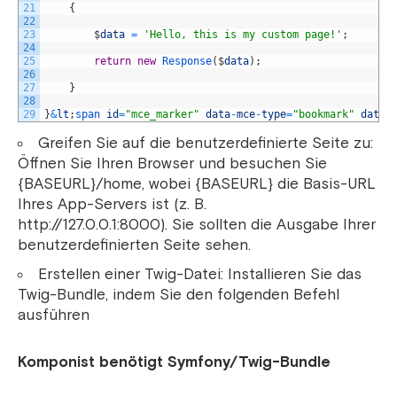
21
{
22
23
$
data
=
'Hello, this is my custom page!'
;
24
25
return
new
Response
(
$
data
)
;
26
27
}
28
29
}
&
lt
;
span 
id
=
"mce_marker"
data
-
mce
-
type
=
"bookmark"
data
-
Greifen Sie auf die benutzerdefinierte Seite zu:
Öffnen Sie Ihren Browser und besuchen Sie
{BASEURL}/home, wobei {BASEURL} die Basis-URL
Ihres App-Servers ist (z. B.
http://127.0.0.1:8000). Sie sollten die Ausgabe Ihrer
benutzerdefinierten Seite sehen.
Erstellen einer Twig-Datei: Installieren Sie das
Twig-Bundle, indem Sie den folgenden Befehl
ausführen
Komponist benötigt Symfony/Twig-Bundle