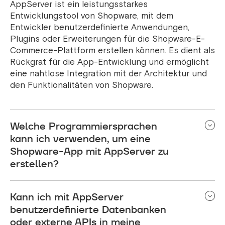
AppServer ist ein leistungsstarkes
Entwicklungstool von Shopware, mit dem
Entwickler benutzerdefinierte Anwendungen,
Plugins oder Erweiterungen für die Shopware-E-
Commerce-Plattform erstellen können. Es dient als
Rückgrat für die App-Entwicklung und ermöglicht
eine nahtlose Integration mit der Architektur und
den Funktionalitäten von Shopware.
Welche Programmiersprachen
kann ich verwenden, um eine
Shopware-App mit AppServer zu
erstellen?
AppServer unterstützt hauptsächlich PHP für die
Kann ich mit AppServer
Backend-Entwicklung und JavaScript
(einschließlich Frameworks wie Vue.js) für die
benutzerdefinierte Datenbanken
Frontend-Entwicklung. Entwickler können PHP
oder externe APIs in meine