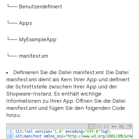
└── Benutzerdefiniert
└── Apps
└── MyExampleApp
└── manifest.xm
Definieren Sie die Datei manifest.xml: Die Datei
manifest.xml dient als Kern Ihrer App und definiert
die Schnittstelle zwischen Ihrer App und der
Shopware-Instanz. Es enthält wichtige
Informationen zu Ihrer App. Öffnen Sie die Datei
manifest.xml und fügen Sie den folgenden Code
hinzu:
1
&
lt
;
?
xml 
version
=
"1.0"
encoding
=
"UTF-8"
?
&
gt
;
2
&
lt
;
manifest 
xmlns_xsi
=
"http://www.w3.org/2001/XMLSchema