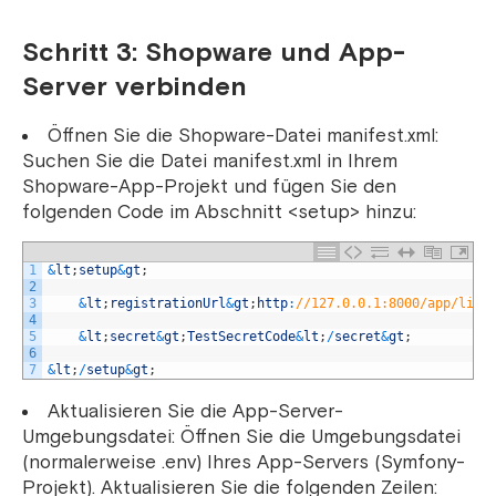
Schritt 3: Shopware und App-
Server verbinden
Öffnen Sie die Shopware-Datei manifest.xml:
Suchen Sie die Datei manifest.xml in Ihrem
Shopware-App-Projekt und fügen Sie den
folgenden Code im Abschnitt <setup> hinzu:
1
&
lt
;
setup
&
gt
;
2
3
&
lt
;
registrationUrl
&
gt
;
http
:
//127.0.0.1:8000/app/life
4
5
&
lt
;
secret
&
gt
;
TestSecretCode
&
lt
;
/
secret
&
gt
;
6
7
&
lt
;
/
setup
&
gt
;
Aktualisieren Sie die App-Server-
Umgebungsdatei: Öffnen Sie die Umgebungsdatei
(normalerweise .env) Ihres App-Servers (Symfony-
Projekt). Aktualisieren Sie die folgenden Zeilen: