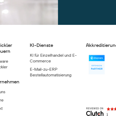
ickler
KI-Dienste
Akkreditierun
uern
KI für Einzelhandel und E-
Commerce
ware
ckler
E-Mail-zu-ERP
Bestellautomatisierung
ernehmen
uns
re
kt