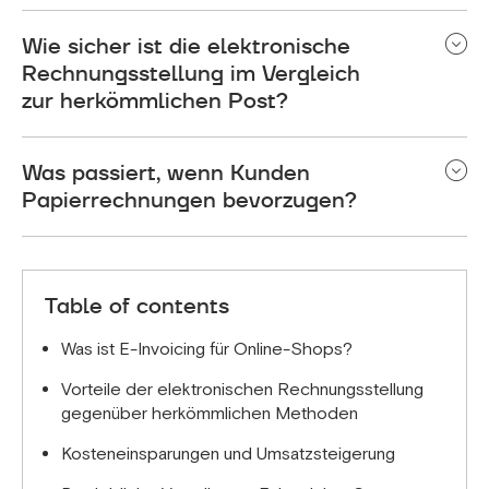
Wie sicher ist die elektronische
Rechnungsstellung im Vergleich
zur herkömmlichen Post?
Die elektronische Rechnungsstellung bietet in der
Was passiert, wenn Kunden
Regel eine höhere Sicherheit durch
Verschlüsselung, sichere Übertragungsprotokolle
Papierrechnungen bevorzugen?
und detaillierte Prüfprotokolle, die die Sicherheit
Die meisten Kunden gewöhnen sich schnell an die
der herkömmlichen Post übertreffen. Die Daten
elektronische Rechnungsstellung, wenn die
sind gegen Verlust, Diebstahl und unbefugten
Vorteile klar kommuniziert werden. Sie können
Zugriff geschützt.
Table of contents
während der Übergangszeit vorübergehend eine
doppelte Zustellung anbieten oder für Kunden mit
Was ist E-Invoicing für Online-Shops?
besonderen Anforderungen an die Barrierefreiheit
Vorteile der elektronischen Rechnungsstellung
die Papierform beibehalten.
gegenüber herkömmlichen Methoden
Kosteneinsparungen und Umsatzsteigerung