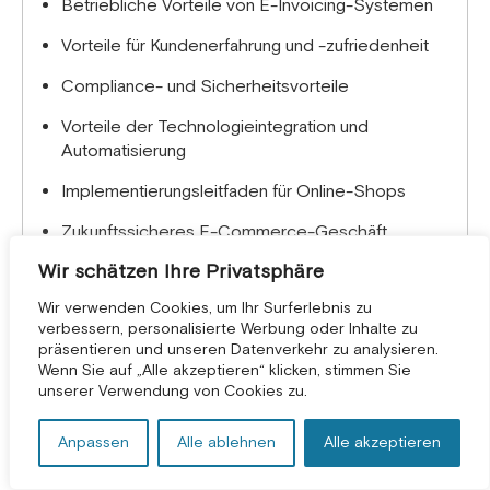
Betriebliche Vorteile von E-Invoicing-Systemen
Vorteile für Kundenerfahrung und -zufriedenheit
Compliance- und Sicherheitsvorteile
Vorteile der Technologieintegration und
Automatisierung
Implementierungsleitfaden für Online-Shops
Zukunftssicheres E-Commerce-Geschäft
Wir schätzen Ihre Privatsphäre
Abschluss
Wir verwenden Cookies, um Ihr Surferlebnis zu
verbessern, personalisierte Werbung oder Inhalte zu
präsentieren und unseren Datenverkehr zu analysieren.
KOSTENLOSE BERATUNG *
Wenn Sie auf „Alle akzeptieren“ klicken, stimmen Sie
unserer Verwendung von Cookies zu.
Anpassen
Alle ablehnen
Alle akzeptieren
Grüße! Ich bin Aneesh Sreedharan, CEO
von 2Hats Logic Solutions. Bei 2Hats