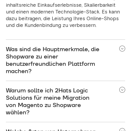
inhaltsreiche Einkaufserlebnisse, Skalierbarkeit
und einen modernen Technologie-Stack. Es kann
dazu beitragen, die Leistung Ihres Online-Shops
und die Kundenbindung zu verbessern.
Was sind die Hauptmerkmale, die
Shopware zu einer
benutzerfreundlichen Plattform
machen?
Shopware ist benutzerfreundlich mit einer
Warum sollte ich 2Hats Logic
einfachen Schnittstelle und einer besseren
Geschwindigkeitsoptimierung. Es ermöglicht
Solutions für meine Migration
Unternehmen, ihre Online-Shops entsprechend
von Magento zu Shopware
ihren spezifischen Bedürfnissen anzupassen.
wählen?
2Hats Logic Solutions zeichnet sich als