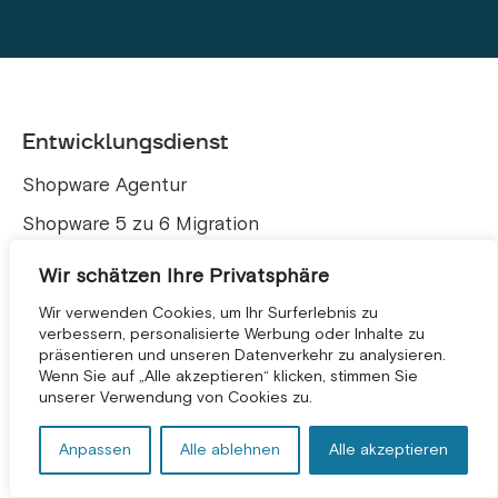
Entwicklungsdienst
Shopware Agentur
Shopware 5 zu 6 Migration
Shopware Migration
Wir schätzen Ihre Privatsphäre
Shopware-SEO-Pakete
Wir verwenden Cookies, um Ihr Surferlebnis zu
verbessern, personalisierte Werbung oder Inhalte zu
präsentieren und unseren Datenverkehr zu analysieren.
Unsere Shopware-Service-Standorte
KOSTENLOSE BERATUNG *
Wenn Sie auf „Alle akzeptieren“ klicken, stimmen Sie
unserer Verwendung von Cookies zu.
München
Anpassen
Alle ablehnen
Alle akzeptieren
Köln
Frankfurt