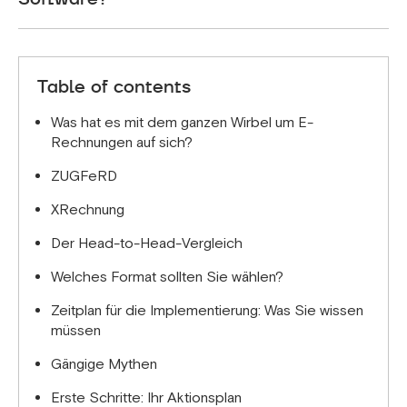
Das bietet Ihnen maximale Flexibilität für
unterschiedliche Kundenanforderungen.
Ja, XRechnungsdateien sind reines XML und
erfordern spezielle Software oder ERP-Systeme,
um in einem menschenlesbaren Format angezeigt
Table of contents
zu werden. ZUGFeRD-Rechnungen können wie
normale PDFs in jedem Standard-PDF-Viewer
Was hat es mit dem ganzen Wirbel um E-
geöffnet und gelesen werden.
Rechnungen auf sich?
ZUGFeRD
XRechnung
Der Head-to-Head-Vergleich
Welches Format sollten Sie wählen?
Zeitplan für die Implementierung: Was Sie wissen
müssen
Gängige Mythen
Erste Schritte: Ihr Aktionsplan