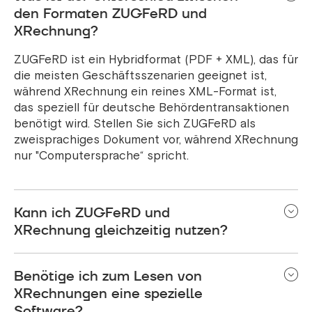
den Formaten ZUGFeRD und
XRechnung?
ZUGFeRD ist ein Hybridformat (PDF + XML), das für
die meisten Geschäftsszenarien geeignet ist,
während XRechnung ein reines XML-Format ist,
das speziell für deutsche Behördentransaktionen
benötigt wird. Stellen Sie sich ZUGFeRD als
zweisprachiges Dokument vor, während XRechnung
nur "Computersprache“ spricht.
Kann ich ZUGFeRD und
XRechnung gleichzeitig nutzen?
Absolut! Viele Unternehmen nutzen je nach
Benötige ich zum Lesen von
Kundenwunsch beide Formate. ZUGFeRD Version
2.1.1 mit dem Profil "XRechnung“ erstellt tatsächlich
XRechnungen eine spezielle
Rechnungen, die beiden Standards entsprechen.
Software?