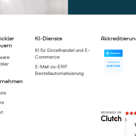
ickler
KI-Dienste
Akkreditierun
uern
KI für Einzelhandel und E-
Commerce
ware
ckler
E-Mail-zu-ERP
Bestellautomatisierung
ernehmen
uns
re
kt