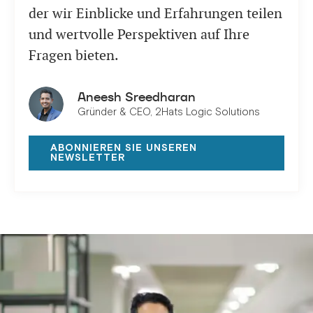
der wir Einblicke und Erfahrungen teilen
und wertvolle Perspektiven auf Ihre
Fragen bieten.
Aneesh Sreedharan
Gründer & CEO, 2Hats Logic Solutions
ABONNIEREN SIE UNSEREN
NEWSLETTER