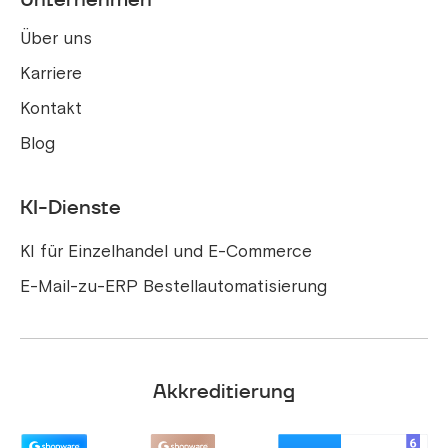
Über uns
Karriere
Kontakt
Blog
KI-Dienste
KI für Einzelhandel und E-Commerce
E-Mail-zu-ERP Bestellautomatisierung
Akkreditierung