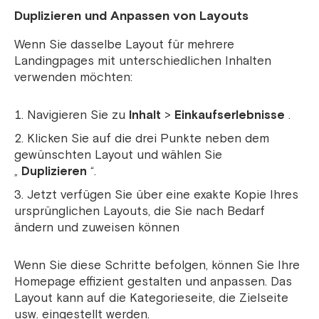
Duplizieren und Anpassen von Layouts
Wenn Sie dasselbe Layout für mehrere
Landingpages mit unterschiedlichen Inhalten
verwenden möchten:
Navigieren Sie zu
Inhalt
>
Einkaufserlebnisse
.
Klicken Sie auf die drei Punkte neben dem
gewünschten Layout und wählen Sie
„
Duplizieren
“.
Jetzt verfügen Sie über eine exakte Kopie Ihres
ursprünglichen Layouts, die Sie nach Bedarf
ändern und zuweisen können
Wenn Sie diese Schritte befolgen, können Sie Ihre
Homepage effizient gestalten und anpassen. Das
Layout kann auf die Kategorieseite, die Zielseite
usw. eingestellt werden.