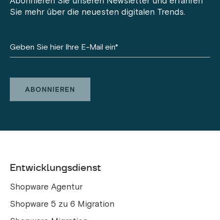
Abonnieren Sie unseren Newsletter und erfahren
Sie mehr über die neuesten digitalen Trends.
Entwicklungsdienst
Shopware Agentur
Shopware 5 zu 6 Migration