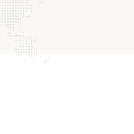
130
15
Zufriedene
Ländern tätig
Kunden