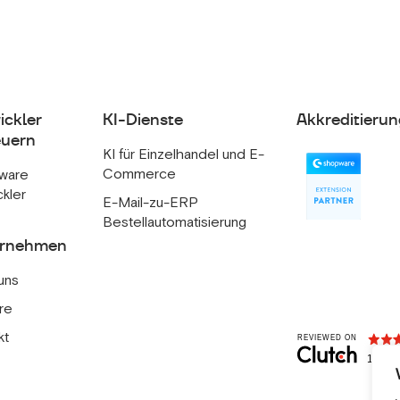
ickler
KI-Dienste
Akkreditierun
uern
KI für Einzelhandel und E-
Commerce
ware
ckler
E-Mail-zu-ERP
Bestellautomatisierung
ernehmen
uns
re
kt