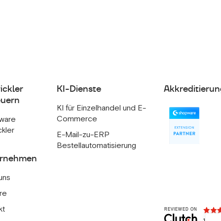
ickler
KI-Dienste
Akkreditierun
uern
KI für Einzelhandel und E-
Commerce
ware
ckler
E-Mail-zu-ERP
Bestellautomatisierung
ernehmen
uns
re
kt