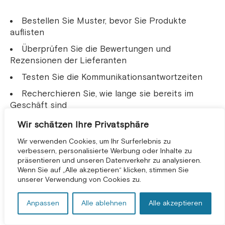
Bestellen Sie Muster, bevor Sie Produkte
auflisten
Überprüfen Sie die Bewertungen und
Rezensionen der Lieferanten
Testen Sie die Kommunikationsantwortzeiten
Recherchieren Sie, wie lange sie bereits im
Geschäft sind
Wir schätzen Ihre Privatsphäre
Verwenden von
Wir verwenden Cookies, um Ihr Surferlebnis zu
Produktbeschreibungen des
verbessern, personalisierte Werbung oder Inhalte zu
Herstellers
präsentieren und unseren Datenverkehr zu analysieren.
KOSTENLOSE BERATUNG *
Wenn Sie auf „Alle akzeptieren“ klicken, stimmen Sie
unserer Verwendung von Cookies zu.
Allgemeine Lieferantenbeschreibungen schreien
versierten Kunden nach “Dropshipper“. Erstellen
Anpassen
Alle ablehnen
Alle akzeptieren
Sie immer einzigartige: