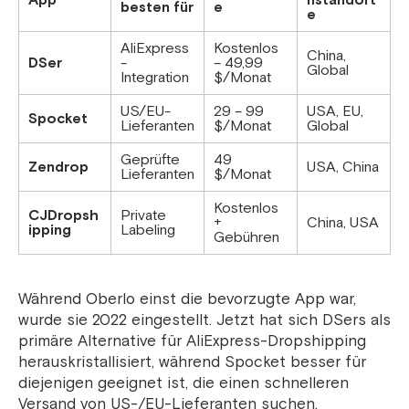
App
nstandort
besten für
e
e
AliExpress
Kostenlos
China,
DSer
-
– 49,99
Global
Integration
$/Monat
US/EU-
29 – 99
USA, EU,
Spocket
Lieferanten
$/Monat
Global
Geprüfte
49
Zendrop
USA, China
Lieferanten
$/Monat
Kostenlos
CJDropsh
Private
+
China, USA
ipping
Labeling
Gebühren
Während Oberlo einst die bevorzugte App war,
wurde sie 2022 eingestellt. Jetzt hat sich DSers als
primäre Alternative für AliExpress-Dropshipping
herauskristallisiert, während Spocket besser für
diejenigen geeignet ist, die einen schnelleren
Versand von US-/EU-Lieferanten suchen.