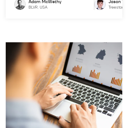
Adam McWethy
Jason Wi
BLVR, USA
Treestones