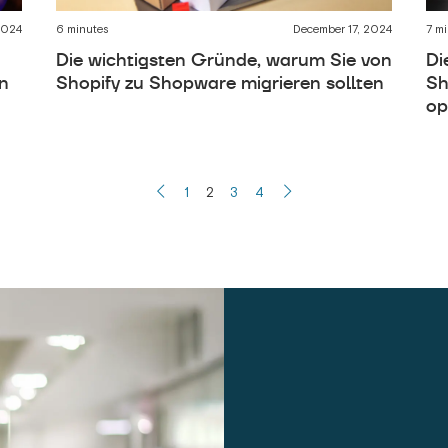
2024
6 minutes
December 17, 2024
7 mi
Die wichtigsten Gründe, warum Sie von
Di
en
Shopify zu Shopware migrieren sollten
Sh
op
1
2
3
4