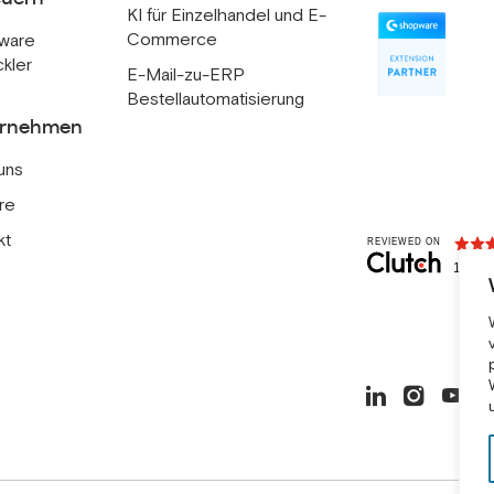
KI für Einzelhandel und E-
Commerce
ware
ckler
E-Mail-zu-ERP
Bestellautomatisierung
ernehmen
uns
re
kt