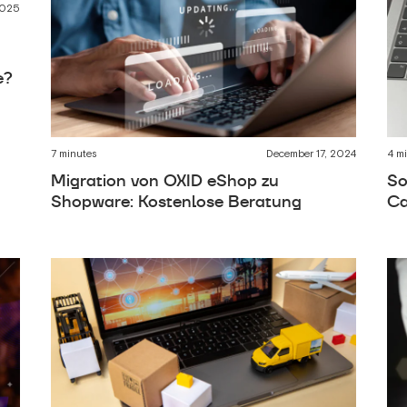
2025
m
e?
7 minutes
December 17, 2024
4 m
Migration von OXID eShop zu
So
Shopware: Kostenlose Beratung
Ca