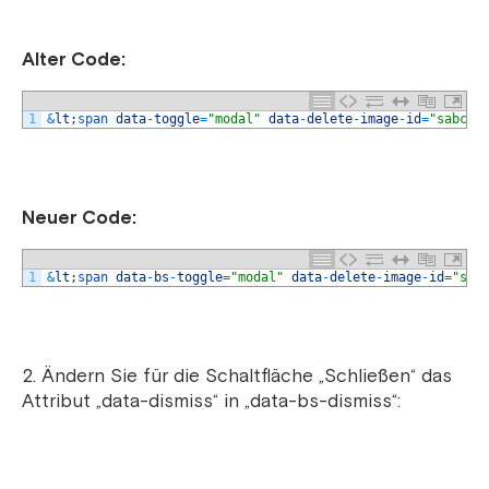
Alter Code:
1
&
lt
;
span 
data
-
toggle
=
"modal"
data
-
delete
-
image
-
id
=
"sabcd1
Neuer Code:
1
&
lt
;
span 
data
-
bs
-
toggle
=
"modal"
data
-
delete
-
image
-
id
=
"sab
Ändern Sie für die Schaltfläche „Schließen“ das
Attribut „data-dismiss“ in „data-bs-dismiss“: