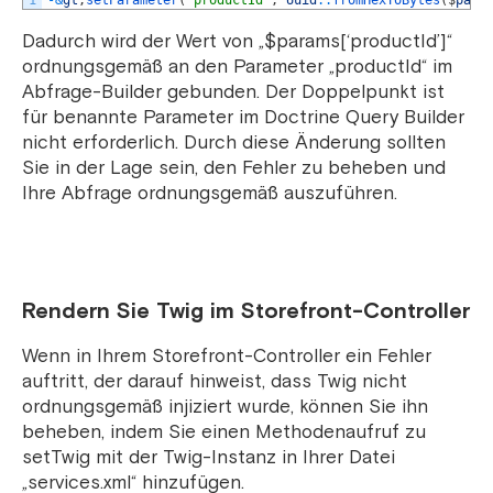
1
-
&
gt
;
setParameter
(
'productId'
,
Uuid
::
fromHexToBytes
(
$
para
Dadurch wird der Wert von „$params[‘productId’]“
ordnungsgemäß an den Parameter „productId“ im
Abfrage-Builder gebunden. Der Doppelpunkt ist
für benannte Parameter im Doctrine Query Builder
nicht erforderlich. Durch diese Änderung sollten
Sie in der Lage sein, den Fehler zu beheben und
Ihre Abfrage ordnungsgemäß auszuführen.
Rendern Sie Twig im Storefront-Controller
Wenn in Ihrem Storefront-Controller ein Fehler
auftritt, der darauf hinweist, dass Twig nicht
ordnungsgemäß injiziert wurde, können Sie ihn
beheben, indem Sie einen Methodenaufruf zu
setTwig mit der Twig-Instanz in Ihrer Datei
„services.xml“ hinzufügen.