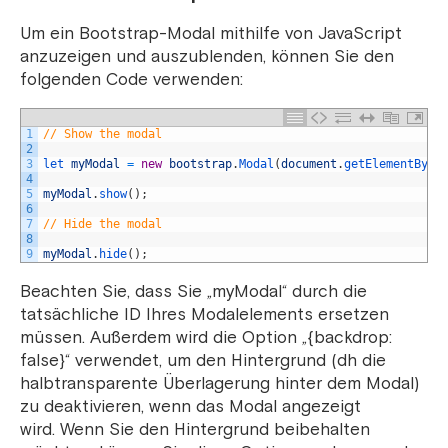
Um ein Bootstrap-Modal mithilfe von JavaScript
anzuzeigen und auszublenden, können Sie den
folgenden Code verwenden:
1
// Show the modal
2
3
let 
myModal
=
new
bootstrap
.
Modal
(
document
.
getElementById
4
5
myModal
.
show
(
)
;
6
7
// Hide the modal
8
9
myModal
.
hide
(
)
;
Beachten Sie, dass Sie „myModal“ durch die
tatsächliche ID Ihres Modalelements ersetzen
müssen. Außerdem wird die Option „{backdrop:
false}“ verwendet, um den Hintergrund (dh die
halbtransparente Überlagerung hinter dem Modal)
zu deaktivieren, wenn das Modal angezeigt
wird. Wenn Sie den Hintergrund beibehalten