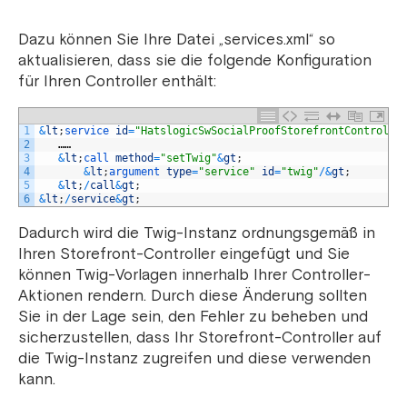
Dazu können Sie Ihre Datei „services.xml“ so
aktualisieren, dass sie die folgende Konfiguration
für Ihren Controller enthält:
1
&
lt
;
service 
id
=
"HatslogicSwSocialProofStorefrontControlle
2
……
3
&
lt
;
call 
method
=
"setTwig"
&
gt
;
4
&
lt
;
argument 
type
=
"service"
id
=
"twig"
/
&
gt
;
5
&
lt
;
/
call
&
gt
;
6
&
lt
;
/
service
&
gt
;
Dadurch wird die Twig-Instanz ordnungsgemäß in
Ihren Storefront-Controller eingefügt und Sie
können Twig-Vorlagen innerhalb Ihrer Controller-
Aktionen rendern. Durch diese Änderung sollten
Sie in der Lage sein, den Fehler zu beheben und
sicherzustellen, dass Ihr Storefront-Controller auf
die Twig-Instanz zugreifen und diese verwenden
kann.