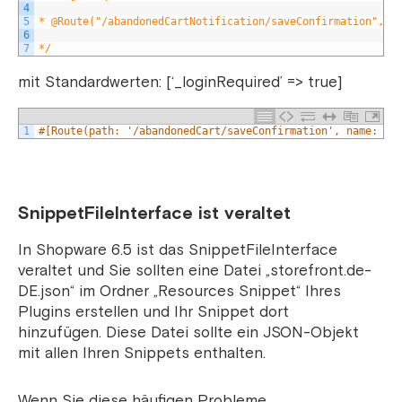
4
5
* @Route("/abandonedCartNotification/saveConfirmation", n
6
7
*/
mit Standardwerten: [‘_loginRequired’ => true]
1
#[Route(path: '/abandonedCart/saveConfirmation', name: 'f
SnippetFileInterface ist veraltet
In Shopware 6.5 ist das SnippetFileInterface
veraltet und Sie sollten eine Datei „storefront.de-
DE.json“ im Ordner „Resources Snippet“ Ihres
Plugins erstellen und Ihr Snippet dort
hinzufügen. Diese Datei sollte ein JSON-Objekt
mit allen Ihren Snippets enthalten.
Wenn Sie diese häufigen Probleme