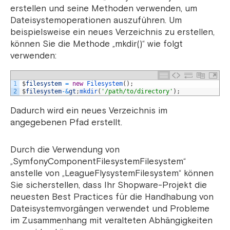
erstellen und seine Methoden verwenden, um
Dateisystemoperationen auszuführen. Um
beispielsweise ein neues Verzeichnis zu erstellen,
können Sie die Methode „mkdir()“ wie folgt
verwenden:
1
$
filesystem
=
new
Filesystem
(
)
;
2
$
filesystem
-
&
gt
;
mkdir
(
'/path/to/directory'
)
;
Dadurch wird ein neues Verzeichnis im
angegebenen Pfad erstellt.
Durch die Verwendung von
„SymfonyComponentFilesystemFilesystem“
anstelle von „LeagueFlysystemFilesystem“ können
Sie sicherstellen, dass Ihr Shopware-Projekt die
neuesten Best Practices für die Handhabung von
Dateisystemvorgängen verwendet und Probleme
im Zusammenhang mit veralteten Abhängigkeiten