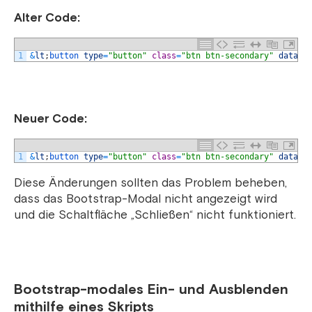
Alter Code:
1
&
lt
;
button 
type
=
"button"
class
=
"btn btn-secondary"
data
-
d
Neuer Code:
1
&
lt
;
button 
type
=
"button"
class
=
"btn btn-secondary"
data
-
b
Diese Änderungen sollten das Problem beheben,
dass das Bootstrap-Modal nicht angezeigt wird
und die Schaltfläche „Schließen“ nicht funktioniert.
Bootstrap-modales Ein- und Ausblenden
mithilfe eines Skripts