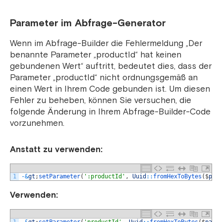
Parameter im Abfrage-Generator
Wenn im Abfrage-Builder die Fehlermeldung „Der
benannte Parameter „productId“ hat keinen
gebundenen Wert“ auftritt, bedeutet dies, dass der
Parameter „productId“ nicht ordnungsgemäß an
einen Wert in Ihrem Code gebunden ist. Um diesen
Fehler zu beheben, können Sie versuchen, die
folgende Änderung in Ihrem Abfrage-Builder-Code
vorzunehmen.
Anstatt zu verwenden:
1
-
&
gt
;
setParameter
(
':productId'
,
Uuid
::
fromHexToBytes
(
$
par
Verwenden: