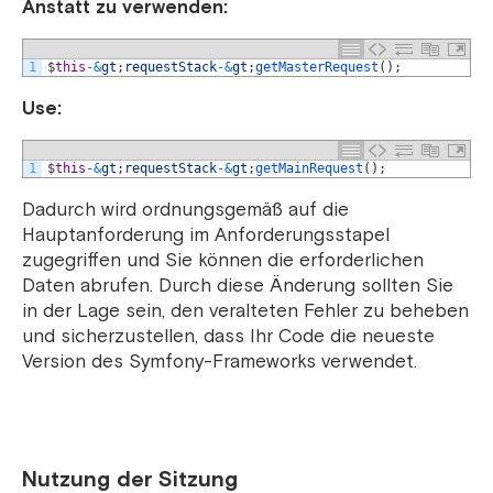
Anstatt zu verwenden:
1
$
this
-
&
gt
;
requestStack
-
&
gt
;
getMasterRequest
(
)
;
Use:
1
$
this
-
&
gt
;
requestStack
-
&
gt
;
getMainRequest
(
)
;
Dadurch wird ordnungsgemäß auf die
Hauptanforderung im Anforderungsstapel
zugegriffen und Sie können die erforderlichen
Daten abrufen. Durch diese Änderung sollten Sie
in der Lage sein, den veralteten Fehler zu beheben
und sicherzustellen, dass Ihr Code die neueste
Version des Symfony-Frameworks verwendet.
Nutzung der Sitzung