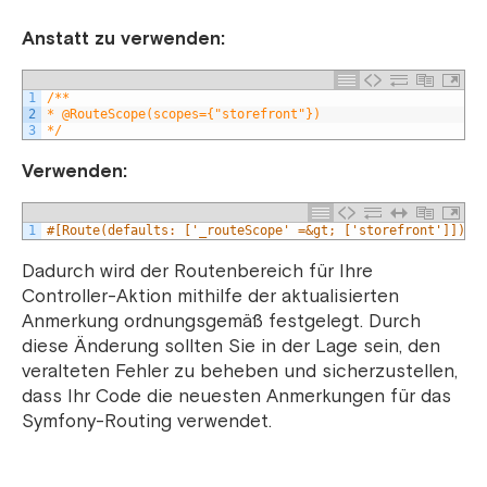
Anstatt zu verwenden:
1
/**
2
* @RouteScope(scopes={"storefront"})
3
*/
Verwenden:
1
#[Route(defaults: ['_routeScope' =&gt; ['storefront']])]h
Dadurch wird der Routenbereich für Ihre
Controller-Aktion mithilfe der aktualisierten
Anmerkung ordnungsgemäß festgelegt. Durch
diese Änderung sollten Sie in der Lage sein, den
veralteten Fehler zu beheben und sicherzustellen,
dass Ihr Code die neuesten Anmerkungen für das
Symfony-Routing verwendet.