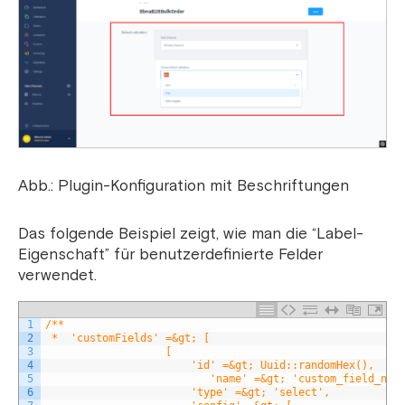
Abb.: Plugin-Konfiguration mit Beschriftungen
Das folgende Beispiel zeigt, wie man die “Label-
Eigenschaft” für benutzerdefinierte Felder
verwendet.
1
/**
2
 *  'customFields' =&gt; [
3
                   [
4
                       'id' =&gt; Uuid::randomHex(),
5
                          'name' =&gt; 'custom_field_nam
6
                       'type' =&gt; 'select',