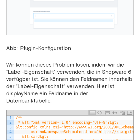
Abb.: Plugin-Konfiguration
Wir können dieses Problem lösen, indem wir die
“Label-Eigenschaft” verwenden, die in Shopware 6
verfügbar ist. Sie können den Feldnamen innerhalb
der “Label-Eigenschaft” verwenden. Hier ist
displayName ein Feldname in der
Datenbanktabelle.
1
/**
2
 * &lt;?xml version="1.0" encoding="UTF-8"?&gt;
3
&lt;config xmlns_xsi="http://www.w3.org/2001/XMLSchema-i
4
       xsi_noNamespaceSchemaLocation="https://raw.github
5
   &lt;card&gt;