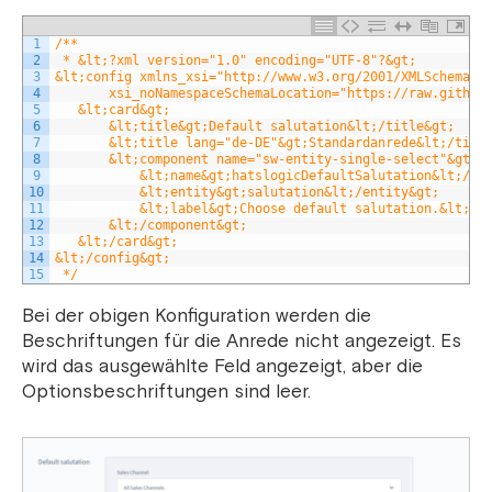
1
/**
2
 * &lt;?xml version="1.0" encoding="UTF-8"?&gt;
3
&lt;config xmlns_xsi="http://www.w3.org/2001/XMLSchema-i
4
       xsi_noNamespaceSchemaLocation="https://raw.github
5
   &lt;card&gt;
6
       &lt;title&gt;Default salutation&lt;/title&gt;
7
       &lt;title lang="de-DE"&gt;Standardanrede&lt;/titl
8
       &lt;component name="sw-entity-single-select"&gt;
9
           &lt;name&gt;hatslogicDefaultSalutation&lt;/na
10
           &lt;entity&gt;salutation&lt;/entity&gt;
11
           &lt;label&gt;Choose default salutation.&lt;/l
12
       &lt;/component&gt;
13
   &lt;/card&gt;
14
&lt;/config&gt;
15
 */
Bei der obigen Konfiguration werden die
Beschriftungen für die Anrede nicht angezeigt. Es
wird das ausgewählte Feld angezeigt, aber die
Optionsbeschriftungen sind leer.