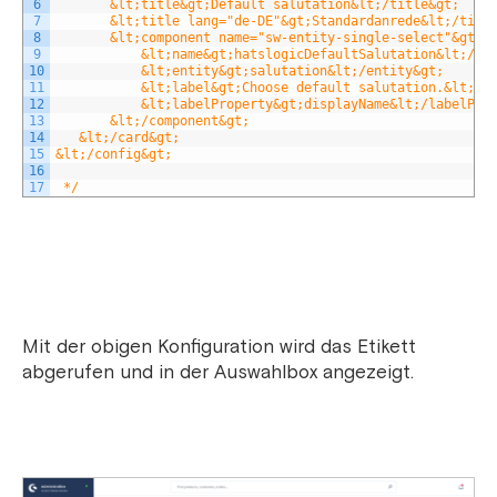
6
       &lt;title&gt;Default salutation&lt;/title&gt;
7
       &lt;title lang="de-DE"&gt;Standardanrede&lt;/titl
8
       &lt;component name="sw-entity-single-select"&gt;
9
           &lt;name&gt;hatslogicDefaultSalutation&lt;/na
10
           &lt;entity&gt;salutation&lt;/entity&gt;
11
           &lt;label&gt;Choose default salutation.&lt;/l
12
           &lt;labelProperty&gt;displayName&lt;/labelPro
13
       &lt;/component&gt;
14
   &lt;/card&gt;
15
&lt;/config&gt;
16
17
 */
Mit der obigen Konfiguration wird das Etikett
abgerufen und in der Auswahlbox angezeigt.