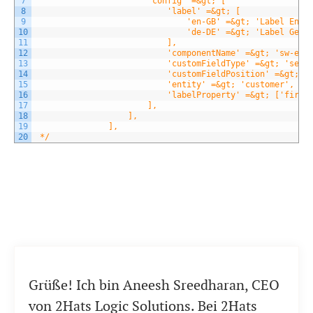
7
                       'config' =&gt; [
8
                           'label' =&gt; [
9
                               'en-GB' =&gt; 'Label Engl
10
                               'de-DE' =&gt; 'Label Germ
11
                           ],
12
                           'componentName' =&gt; 'sw-ent
13
                           'customFieldType' =&gt; 'sele
14
                           'customFieldPosition' =&gt; 1
15
                           'entity' =&gt; 'customer',
16
                           'labelProperty' =&gt; ['first
17
                       ],
18
                   ],
19
               ],
20
 */
Grüße! Ich bin Aneesh Sreedharan, CEO
von 2Hats Logic Solutions. Bei 2Hats